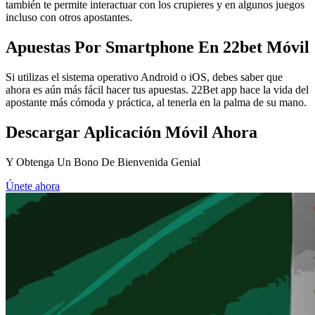
también te permite interactuar con los crupieres y en algunos juegos
incluso con otros apostantes.
Apuestas Por Smartphone En 22bet Móvil
Si utilizas el sistema operativo Android o iOS, debes saber que
ahora es aún más fácil hacer tus apuestas. 22Bet app hace la vida del
apostante más cómoda y práctica, al tenerla en la palma de su mano.
Descargar Aplicación Móvil Ahora
Y Obtenga Un Bono De Bienvenida Genial
Únete ahora