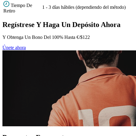
Tiempo De
1 - 3 días hábiles (dependiendo del método)
Retiro
Regístrese Y Haga Un Depósito Ahora
Y Obtenga Un Bono Del 100% Hasta €/$122
Únete ahora