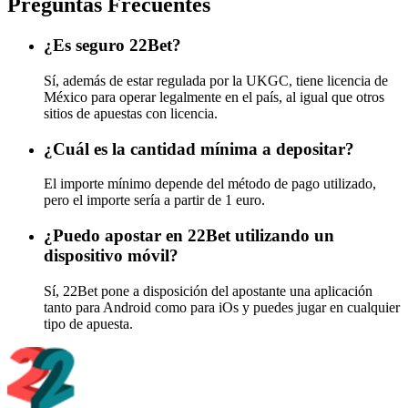
Preguntas Frecuentes
¿Es seguro 22Bet?
Sí, además de estar regulada por la UKGC, tiene licencia de
México para operar legalmente en el país, al igual que otros
sitios de apuestas con licencia.
¿Cuál es la cantidad mínima a depositar?
El importe mínimo depende del método de pago utilizado,
pero el importe sería a partir de 1 euro.
¿Puedo apostar en 22Bet utilizando un
dispositivo móvil?
Sí, 22Bet pone a disposición del apostante una aplicación
tanto para Android como para iOs y puedes jugar en cualquier
tipo de apuesta.