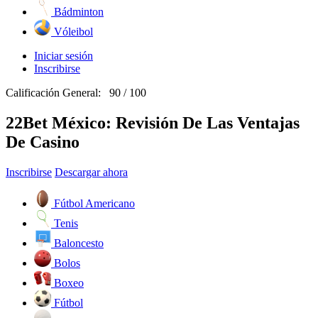
Bádminton
Vóleibol
Iniciar sesión
Inscribirse
Calificación General:
90
/
100
22Bet México: Revisión De Las Ventajas
De Casino
Inscribirse
Descargar ahora
Fútbol Americano
Tenis
Baloncesto
Bolos
Boxeo
Fútbol