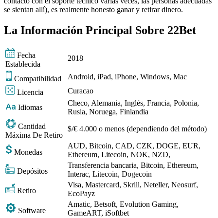
contacto con el soporte técnico varias veces, las personas adecuadas
se sientan allí), es realmente honesto ganar y retirar dinero.
La Información Principal Sobre 22Bet
Fecha
2018
Establecida
Android, iPad, iPhone, Windows, Mac
Compatibilidad
Curacao
Licencia
Checo, Alemania, Inglés, Francia, Polonia,
Idiomas
Rusia, Noruega, Finlandia
Cantidad
$/€ 4.000 o menos (dependiendo del método)
Máxima De Retiro
AUD, Bitcoin, CAD, CZK, DOGE, EUR,
Monedas
Ethereum, Litecoin, NOK, NZD,
Transferencia bancaria, Bitcoin, Ethereum,
Depósitos
Interac, Litecoin, Dogecoin
Visa, Mastercard, Skrill, Neteller, Neosurf,
Retiro
EcoPayz
Amatic, Betsoft, Evolution Gaming,
Software
GameART, iSoftbet